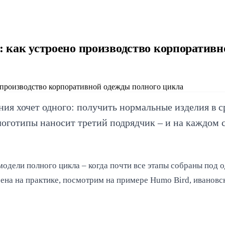
 как устроено производство корпоративн
ия хочет одного: получить нормальные изделия в ср
логотипы наносит третий подрядчик – и на каждом ст
дели полного цикла – когда почти все этапы собраны под од
строена на практике, посмотрим на примере Humo Bird, ивано