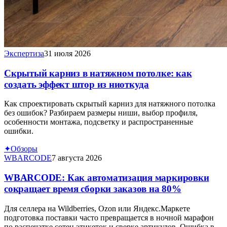
Экспертиза
31 июля 2026
Скрытый карниз в натяжном потолке: как
создать эффект штор из ниоткуда
Как спроектировать скрытый карниз для натяжного потолка
без ошибок? Разбираем размеры ниши, выбор профиля,
особенности монтажа, подсветку и распространенные
ошибки.
✦
Обзоры
WBARCODE
7 августа 2026
WBARCODE: Как автоматизация маркировки
сокращает время сборки заказов на 80%
Для селлера на Wildberries, Ozon или Яндекс.Маркете
подготовка поставки часто превращается в ночной марафон
по распечатке сотен этикеток и сверке артикулов. Ошибка в